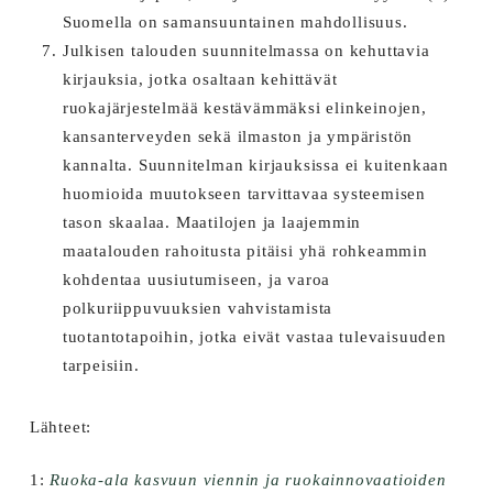
Suomella on samansuuntainen mahdollisuus.
Julkisen talouden suunnitelmassa on kehuttavia
kirjauksia, jotka osaltaan kehittävät
ruokajärjestelmää kestävämmäksi elinkeinojen,
kansanterveyden sekä ilmaston ja ympäristön
kannalta. Suunnitelman kirjauksissa ei kuitenkaan
huomioida muutokseen tarvittavaa systeemisen
tason skaalaa. Maatilojen ja laajemmin
maatalouden rahoitusta pitäisi yhä rohkeammin
kohdentaa uusiutumiseen, ja varoa
polkuriippuvuuksien vahvistamista
tuotantotapoihin, jotka eivät vastaa tulevaisuuden
tarpeisiin.
Lähteet:
1:
Ruoka-ala kasvuun viennin ja ruokainnovaatioiden