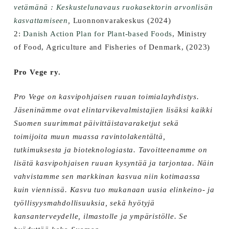
vetämänä : Keskustelunavaus ruokasektorin arvonlisän
kasvattamiseen
,
Luonnonvarakeskus (2024)
2:
Danish Action Plan for Plant-based Foods
, Ministry
of Food, Agriculture and Fisheries of Denmark, (2023)
Pro Vege ry.
Pro Vege on kasvipohjaisen ruuan toimialayhdistys.
Jäseninämme ovat elintarvikevalmistajien lisäksi kaikki
Suomen suurimmat päivittäistavaraketjut sekä
toimijoita muun muassa ravintolakentältä,
tutkimuksesta ja bioteknologiasta. Tavoitteenamme on
lisätä kasvipohjaisen ruuan kysyntää ja tarjontaa. Näin
vahvistamme sen markkinan kasvua niin kotimaassa
kuin viennissä. Kasvu tuo mukanaan uusia elinkeino- ja
työllisyysmahdollisuuksia, sekä hyötyjä
kansanterveydelle, ilmastolle ja ympäristölle. Se