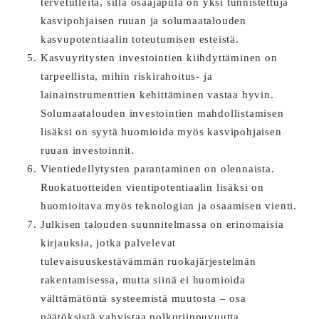
tervetulleita, sillä osaajapula on yksi tunnistettuja
kasvipohjaisen ruuan ja solumaatalouden
kasvupotentiaalin toteutumisen esteistä.
Kasvuyritysten investointien kiihdyttäminen on
tarpeellista, mihin riskirahoitus- ja
lainainstrumenttien kehittäminen vastaa hyvin.
Solumaatalouden investointien mahdollistamisen
lisäksi on syytä huomioida myös kasvipohjaisen
ruuan investoinnit.
Vientiedellytysten parantaminen on olennaista.
Ruokatuotteiden vientipotentiaalin lisäksi on
huomioitava myös teknologian ja osaamisen vienti.
Julkisen talouden suunnitelmassa on erinomaisia
kirjauksia, jotka palvelevat
tulevaisuuskestävämmän ruokajärjestelmän
rakentamisessa, mutta siinä ei huomioida
välttämätöntä systeemistä muutosta – osa
päätöksistä vahvistaa polkuriippuvuutta