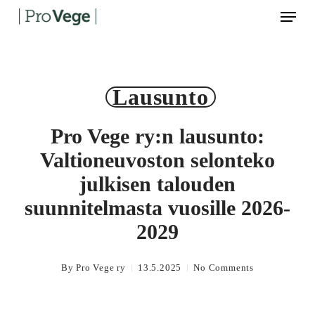
Menu
Skip
to
main
content
Lausunto
Pro Vege ry:n lausunto:
Valtioneuvoston selonteko
julkisen talouden
suunnitelmasta vuosille 2026-
2029
By
Pro Vege ry
13.5.2025
No Comments