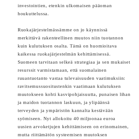
investointien, etenkin ulkomaisen pääoman
houkuttelussa.
Ruokajärjestelmässämme on jo käynnissä
merkittävä rakenteellinen muutos niin tuotannon
kuin kulutuksen osalta. Tämä on huomioitava
kaikessa ruokajärjestelmän kehittämisessä.
Suomeen tarvitaan selkeä strategiaa ja sen mukaiset
resurssit varmistamaan, että suomalainen
ruuantuotanto vastaa tulevaisuuden vaatimuksiin:
ravitsemussuositustenkin vaatimaan kulutuksen
muutokseen kohti kasvipohjaisuutta, punaisen lihan
ja maidon tuotannon laskuun, ja ylipäänsä
terveyden ja ympäristön kannalta kestävään
syömiseen. Nyt allokoitu 40 miljoonaa euroa
uusien arvoketjujen kehittämiseen on erinomainen,
mutta riittämätön systeemisen muutoksen