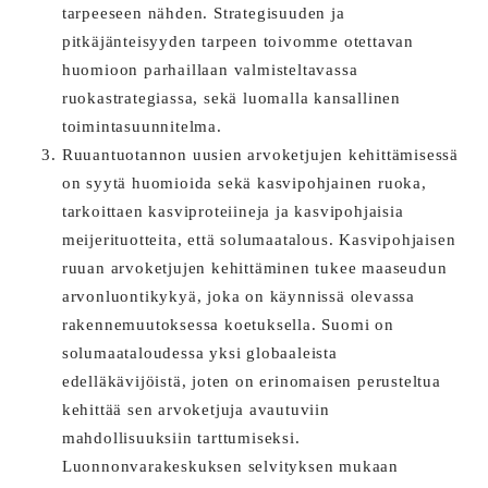
tarpeeseen nähden. Strategisuuden ja
pitkäjänteisyyden tarpeen toivomme otettavan
huomioon parhaillaan valmisteltavassa
ruokastrategiassa, sekä luomalla kansallinen
toimintasuunnitelma.
Ruuantuotannon uusien arvoketjujen kehittämisessä
on syytä huomioida sekä kasvipohjainen ruoka,
tarkoittaen kasviproteiineja ja kasvipohjaisia
meijerituotteita, että solumaatalous. Kasvipohjaisen
ruuan arvoketjujen kehittäminen tukee maaseudun
arvonluontikykyä, joka on käynnissä olevassa
rakennemuutoksessa koetuksella. Suomi on
solumaataloudessa yksi globaaleista
edelläkävijöistä, joten on erinomaisen perusteltua
kehittää sen arvoketjuja avautuviin
mahdollisuuksiin tarttumiseksi.
Luonnonvarakeskuksen selvityksen mukaan