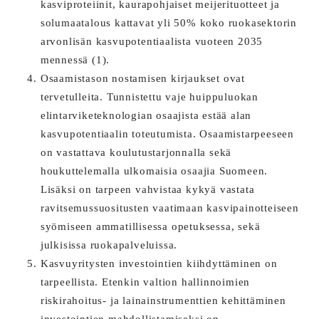
kasviproteiinit, kaurapohjaiset meijerituotteet ja
solumaatalous kattavat yli 50% koko ruokasektorin
arvonlisän kasvupotentiaalista vuoteen 2035
mennessä (1).
Osaamistason nostamisen kirjaukset ovat
tervetulleita. Tunnistettu vaje huippuluokan
elintarviketeknologian osaajista estää alan
kasvupotentiaalin toteutumista. Osaamistarpeeseen
on vastattava koulutustarjonnalla sekä
houkuttelemalla ulkomaisia osaajia Suomeen.
Lisäksi on tarpeen vahvistaa kykyä vastata
ravitsemussuositusten vaatimaan kasvipainotteiseen
syömiseen ammatillisessa opetuksessa, sekä
julkisissa ruokapalveluissa.
Kasvuyritysten investointien kiihdyttäminen on
tarpeellista. Etenkin valtion hallinnoimien
riskirahoitus- ja lainainstrumenttien kehittäminen
investointien mahdollistamiseksi on