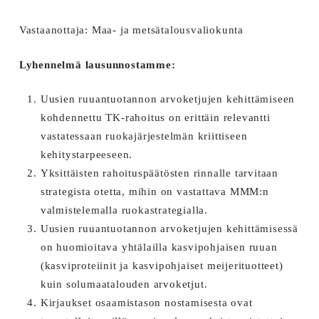
Vastaanottaja: Maa- ja metsätalousvaliokunta
Lyhennelmä lausunnostamme:
Uusien ruuantuotannon arvoketjujen kehittämiseen
kohdennettu TK-rahoitus on erittäin relevantti
vastatessaan ruokajärjestelmän kriittiseen
kehitystarpeeseen.
Yksittäisten rahoituspäätösten rinnalle tarvitaan
strategista otetta, mihin on vastattava MMM:n
valmistelemalla ruokastrategialla.
Uusien ruuantuotannon arvoketjujen kehittämisessä
on huomioitava yhtälailla kasvipohjaisen ruuan
(kasviproteiinit ja kasvipohjaiset meijerituotteet)
kuin solumaatalouden arvoketjut.
Kirjaukset osaamistason nostamisesta ovat