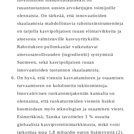
ruuantuotannon uusien arvoketjujen toimijoille
olennaista. On tärkeää, että innovaatioiden
skaalaamista mahdollistavia rahoitusinstrumentteja
on tarjolla kasvipohjaisen ruuan elintarvikkeita ja
ainesosia valmistaville kasvuyrityksille.
Rahoituksen pullonkaulat vaikeuttavat
ainesosateollisuuden (ingredientti) syntymistä
Suomeen, sekä kasvipohjaisen ruuan
innovaatioiden tuotannon skaalaamista.
On hyvä, että viennin kasvattamiseen ja osaamisen
turvaamiseen on kohdistettu tukitoimintoja.
Innovatiivisen ruokatoimijakentän kannalta on
olennaista, että ruokatuotteiden viennin lisäksi
huomiodaan myös teknologian ja osaamisen vienti.
Esimerkkinä, Tanska tavoittelee 3 % osuutta
globaalista kasviproteiinimarkkinasta, mikä voisi
tarkoittaa jopa 1,8 miljardin euron lisämyyntiä (2).