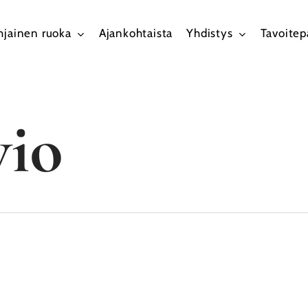
hjainen ruoka
Ajankohtaista
Yhdistys
Tavoite
vio