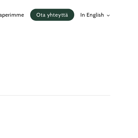
paperimme
Ota yhteyttä
In English